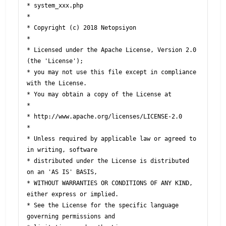
* system_xxx.php

*

* Copyright (c) 2018 Netopsiyon

*

* Licensed under the Apache License, Version 2.0 
(the 'License');

* you may not use this file except in compliance 
with the License.

* You may obtain a copy of the License at

*

* http://www.apache.org/licenses/LICENSE-2.0

*

* Unless required by applicable law or agreed to 
in writing, software

* distributed under the License is distributed 
on an 'AS IS' BASIS,

* WITHOUT WARRANTIES OR CONDITIONS OF ANY KIND, 
either express or implied.

* See the License for the specific language 
governing permissions and
