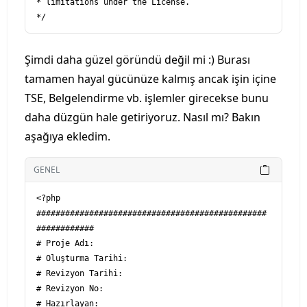
* limitations under the License.

Şimdi daha güzel göründü değil mi :) Burası
tamamen hayal gücünüze kalmış ancak işin içine
TSE, Belgelendirme vb. işlemler girecekse bunu
daha düzgün hale getiriyoruz. Nasıl mı? Bakın
aşağıya ekledim.
GENEL
<?php

################################################
############

# Proje Adı:

# Oluşturma Tarihi:

# Revizyon Tarihi:

# Revizyon No:

# Hazırlayan:
