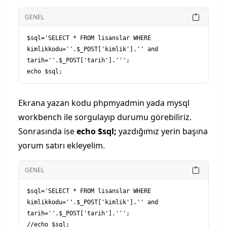
GENEL
$sql='SELECT * FROM lisanslar WHERE 
kimlikkodu=''.$_POST['kimlik'].'' and 
tarih=''.$_POST['tarih'].''';

Ekrana yazan kodu phpmyadmin yada mysql
workbench ile sorgulayıp durumu görebiliriz.
Sonrasında ise
echo $sql;
yazdığımız yerin başına
yorum satırı ekleyelim.
GENEL
$sql='SELECT * FROM lisanslar WHERE 
kimlikkodu=''.$_POST['kimlik'].'' and 
tarih=''.$_POST['tarih'].''';
