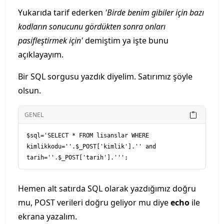
Yukarıda tarif ederken
'Birde benim gibiler için bazı
kodların sonucunu gördükten sonra onları
pasifleştirmek için'
demiştim ya işte bunu
açıklayayım.
Bir SQL sorgusu yazdık diyelim. Satırımız şöyle
olsun.
GENEL
$sql='SELECT * FROM lisanslar WHERE 
kimlikkodu=''.$_POST['kimlik'].'' and 
tarih=''.$_POST['tarih'].''';
Hemen alt satırda SQL olarak yazdığımız doğru
mu, POST verileri doğru geliyor mu diye
echo
ile
ekrana yazalım.