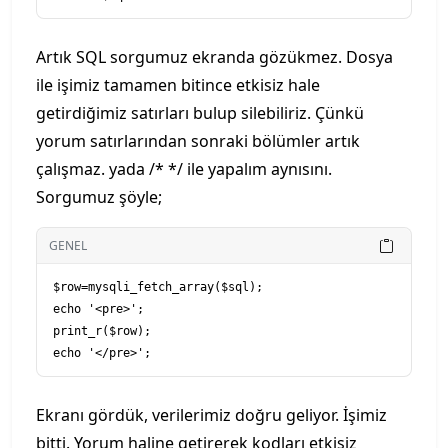
Artık SQL sorgumuz ekranda gözükmez. Dosya
ile işimiz tamamen bitince etkisiz hale
getirdiğimiz satırları bulup silebiliriz. Çünkü
yorum satırlarından sonraki bölümler artık
çalışmaz. yada /* */ ile yapalım aynısını.
Sorgumuz şöyle;
GENEL
$row=mysqli_fetch_array($sql);

echo '<pre>';

print_r($row);

Ekranı gördük, verilerimiz doğru geliyor. İşimiz
bitti. Yorum haline getirerek kodları etkisiz