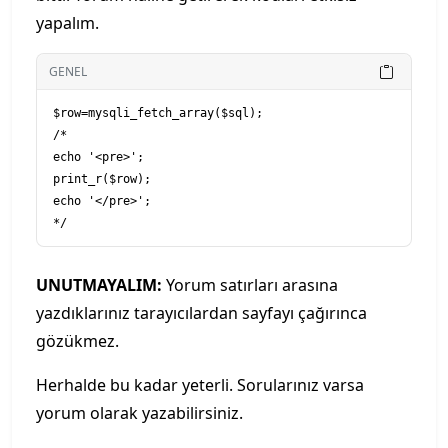
yapalım.
GENEL
$row=mysqli_fetch_array($sql);

/*

echo '<pre>';

print_r($row);

echo '</pre>';

UNUTMAYALIM:
Yorum satırları arasına
yazdıklarınız tarayıcılardan sayfayı çağırınca
gözükmez.
Herhalde bu kadar yeterli. Sorularınız varsa
yorum olarak yazabilirsiniz.