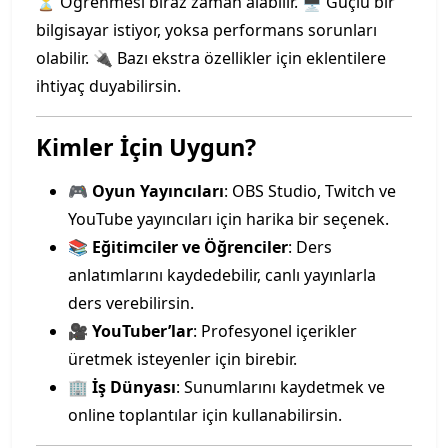
⏳ Öğrenmesi biraz zaman alabilir. 🖥️ Güçlü bir
bilgisayar istiyor, yoksa performans sorunları
olabilir. 🔌 Bazı ekstra özellikler için eklentilere
ihtiyaç duyabilirsin.
Kimler İçin Uygun?
🎮
Oyun Yayıncıları
: OBS Studio, Twitch ve
YouTube yayıncıları için harika bir seçenek.
📚
Eğitimciler ve Öğrenciler
: Ders
anlatımlarını kaydedebilir, canlı yayınlarla
ders verebilirsin.
🎥
YouTuber’lar
: Profesyonel içerikler
üretmek isteyenler için birebir.
🏢
İş Dünyası
: Sunumlarını kaydetmek ve
online toplantılar için kullanabilirsin.