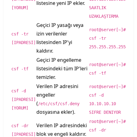
listesine yeni IP ekler.
[YORUM]
SAATLIK
UZAKLAŞTIRMA
Geçici IP yasağı veya
root@server[~]#
izin verilenler
csf -tr
csf -tr
listesinden IP'yi
[IPADRESİ]
255.255.255.255
kaldırır.
Geçici IP engelleme
root@server[~]#
listesindeki tüm IP'leri
csf -tf
csf -tf
temizler.
Verilen IP adresini
root@server[~]#
csf -d
engeller
csf -d
[IPADRESİ]
(
/etc/csf/csf.deny
10.10.10.10
[YORUM]
dosyasına ekler).
SIFRE DENIYOR
root@server[~]#
Verilen IP adresindeki
csf -dr
csf -dr
blok ve engeli kaldırır.
[IPADRESİ]