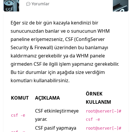
Yorumlar
Eğer siz de bir gün kazayla kendinizi bir
sunucunuzdan banlar ve o sunucunun WHM
paneline erişemezseniz, CSF (ConfigServer
Security & Firewall) üzerinden bu banlamayı
kaldırmanız gerekebilir ya da WHM panele
girmeden CSF ile ilgili işlem yapmanız gerekebilir.
Bu tür durumlar için aşağıda size verdiğim
komutları kullanabilirsiniz.
ÖRNEK
KOMUT
AÇIKLAMA
KULLANIM
CSF etkinleştirmeye
root@server[~]#
csf -e
yarar.
csf -e
CSF pasif yapmaya
root@server[~]#