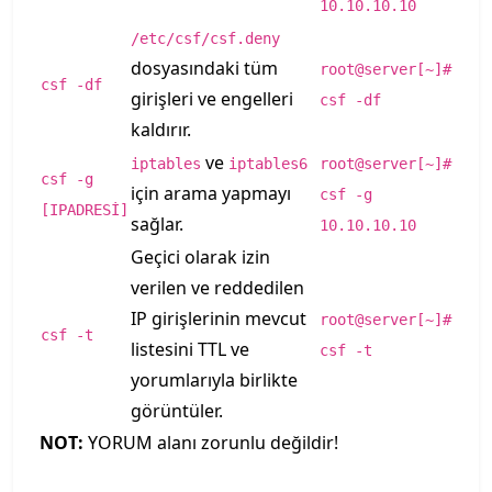
10.10.10.10
/etc/csf/csf.deny
dosyasındaki tüm
root@server[~]#
csf -df
girişleri ve engelleri
csf -df
kaldırır.
ve
iptables
iptables6
root@server[~]#
csf -g
için arama yapmayı
csf -g
[IPADRESİ]
sağlar.
10.10.10.10
Geçici olarak izin
verilen ve reddedilen
IP girişlerinin mevcut
root@server[~]#
csf -t
listesini TTL ve
csf -t
yorumlarıyla birlikte
görüntüler.
NOT:
YORUM alanı zorunlu değildir!