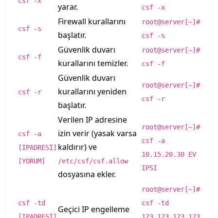
csf -x
yarar.
csf -x
Firewall kurallarını
root@server[~]#
csf -s
başlatır.
csf -s
Güvenlik duvarı
root@server[~]#
csf -f
kurallarını temizler.
csf -f
Güvenlik duvarı
root@server[~]#
kurallarını yeniden
csf -r
csf -r
başlatır.
Verilen IP adresine
root@server[~]#
izin verir (yasak varsa
csf -a
csf -a
kaldırır) ve
[IPADRESİ]
10.15.20.30 EV
[YORUM]
/etc/csf/csf.allow
IPSI
dosyasına ekler.
root@server[~]#
csf -td
csf -td
Geçici IP engelleme
[IPADRESİ]
123.123.123.123