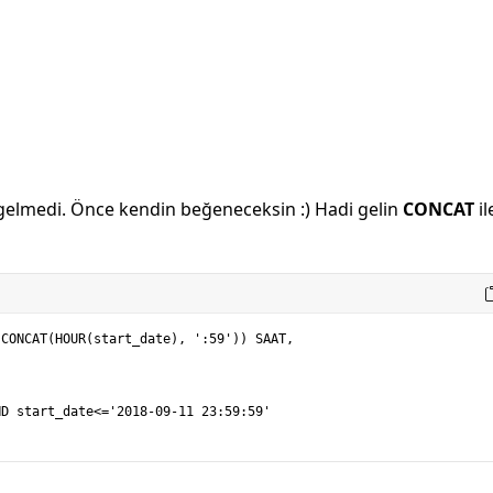
gelmedi. Önce kendin beğeneceksin :) Hadi gelin
CONCAT
il
CONCAT(HOUR(start_date), ':59')) SAAT,

D start_date<='2018-09-11 23:59:59'
