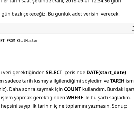
ler tarih saat şeklinde (Yani; 2018-09-01 12:34:56 gibi)
ı gün bazlı çekeceğiz. Bu günlük adet verisini verecek.
ET FROM ChatMaster 

lı veri gerektiğinden
SELECT
içerisinde
DATE(start_date)
n sadece tarih kısmıyla ilgilendiğimi söyledim ve
TARIH
ism
iniz). Daha sonra saymak için
COUNT
kullandım. Burdaki şar
rla işlem yapmak gerektiğinden
WHERE
ile bu şartı sağladım.
hepsini sayıp ilk tarihin içine toplamını yazmasın. Sonuç: