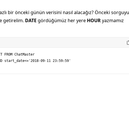
zlı bir önceki günün verisini nasıl alacağız? Önceki sorguy
e getirelim.
DATE
gördüğümüz her yere
HOUR
yazmamız
T FROM ChatMaster

D start_date<='2018-09-11 23:59:59'
