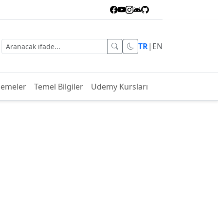
TR
|
EN
lemeler
Temel Bilgiler
Udemy Kursları