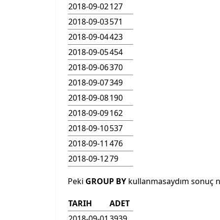
2018-09-02
127
2018-09-03
571
2018-09-04
423
2018-09-05
454
2018-09-06
370
2018-09-07
349
2018-09-08
190
2018-09-09
162
2018-09-10
537
2018-09-11
476
2018-09-12
79
Peki
GROUP BY
kullanmasaydım sonuç ne 
TARIH
ADET
2018-09-01
3939