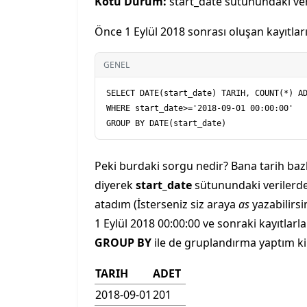
Kötü Durum:
start_date sütunundaki veri
Önce 1 Eylül 2018 sonrası oluşan kayıtlar
GENEL
SELECT DATE(start_date) TARIH, COUNT(*) AD
WHERE start_date>='2018-09-01 00:00:00' 

Peki burdaki sorgu nedir? Bana tarih baz
diyerek
start_date
sütunundaki verilerde
atadım (İsterseniz siz araya
as
yazabilirs
1 Eylül 2018 00:00:00 ve sonraki kayıtla
GROUP BY
ile de gruplandırma yaptım ki 
TARIH
ADET
2018-09-01
201