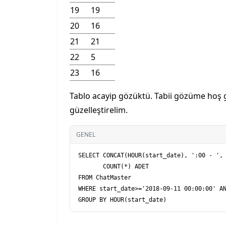
19
19
20
16
21
21
22
5
23
16
Tablo acayip gözüktü. Tabii gözüme hoş 
güzelleştirelim.
GENEL
SELECT CONCAT(HOUR(start_date), ':00 - ', 
       COUNT(*) ADET

FROM ChatMaster

WHERE start_date>='2018-09-11 00:00:00' AN