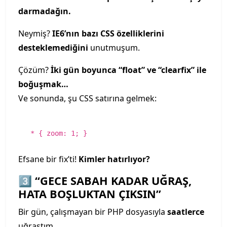
darmadağın.
Neymiş?
IE6’nın bazı CSS özelliklerini
desteklemediğini
unutmuşum.
Çözüm?
İki gün boyunca “float” ve “clearfix” ile
boğuşmak…
Ve sonunda, şu CSS satırına gelmek:
* { zoom:
1
; }
Efsane bir fix’ti!
Kimler hatırlıyor?
3️⃣ “GECE SABAH KADAR UĞRAŞ,
HATA BOŞLUKTAN ÇIKSIN”
Bir gün, çalışmayan bir PHP dosyasıyla
saatlerce
uğraştım.