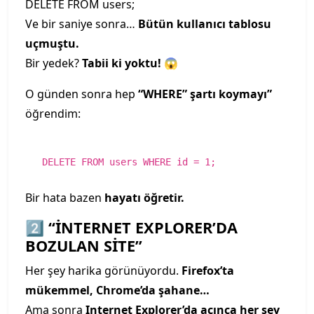
DELETE FROM users;
Ve bir saniye sonra…
Bütün kullanıcı tablosu
uçmuştu.
Bir yedek?
Tabii ki yoktu!
😱
O günden sonra hep
“WHERE” şartı koymayı”
öğrendim:
DELETE
FROM
users
WHERE
id
=
1
;
Bir hata bazen
hayatı öğretir.
2️⃣ “İNTERNET EXPLORER’DA
BOZULAN SİTE”
Her şey harika görünüyordu.
Firefox’ta
mükemmel, Chrome’da şahane…
Ama sonra
Internet Explorer’da açınca her şey